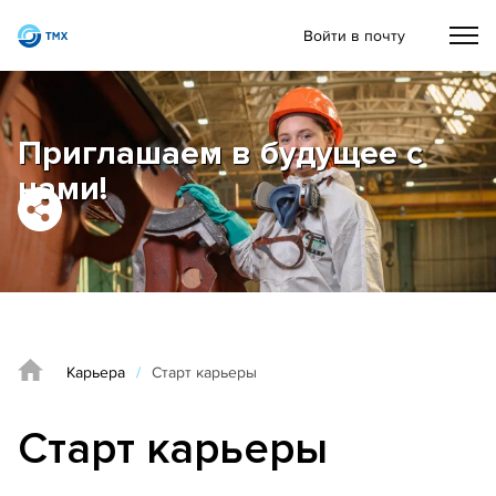
Войти в почту
Приглашаем в будущее с
нами!
Карьера
/
Старт карьеры
Вакансии
Старт карьеры