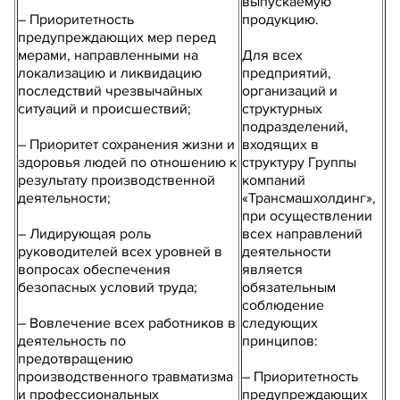
выпускаемую
– Приоритетность
продукцию.
предупреждающих мер перед
мерами, направленными на
Для всех
локализацию и ликвидацию
предприятий,
последствий чрезвычайных
организаций и
ситуаций и происшествий;
структурных
подразделений,
– Приоритет сохранения жизни и
входящих в
здоровья людей по отношению к
структуру Группы
результату производственной
компаний
деятельности;
«Трансмашхолдинг»,
при осуществлении
– Лидирующая роль
всех направлений
руководителей всех уровней в
деятельности
вопросах обеспечения
является
безопасных условий труда;
обязательным
соблюдение
– Вовлечение всех работников в
следующих
деятельность по
принципов:
предотвращению
производственного травматизма
– Приоритетность
и профессиональных
предупреждающих