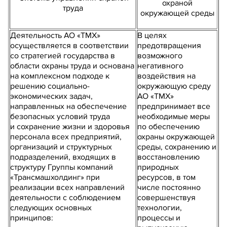
охраной
труда
окружающей среды
Деятельность АО «ТМХ»
В целях
осуществляется в соответствии
предотвращения
со стратегией государства в
возможного
области охраны труда и основана
негативного
на комплексном подходе к
воздействия на
решению социально-
окружающую среду
экономических задач,
АО «ТМХ»
направленных на обеспечение
предпринимает все
безопасных условий труда
необходимые меры
и сохранение жизни и здоровья
по обеспечению
персонала всех предприятий,
охраны окружающей
организаций и структурных
среды, сохранению и
подразделений, входящих в
восстановлению
структуру Группы компаний
природных
«Трансмашхолдинг» при
ресурсов, в том
реализации всех направлений
числе постоянно
деятельности с соблюдением
совершенствуя
следующих основных
технологии,
принципов:
процессы и