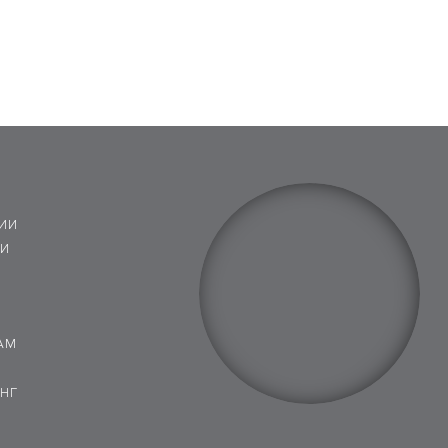
ИИ
 И
АМ
НГ