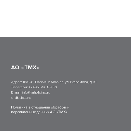
АО «ТМХ»
Адрес:
119048, Россия, г. Москва, ул. Ефремова, д. 10
Телефон:
+7 495 660 89 50
E-mail:
info@tmholding.ru
e-disclosure
Политика в отношении обработки
персональных данных АО «ТМХ»