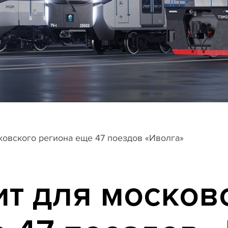
ковского региона еще 47 поездов «Иволга»
т для москов