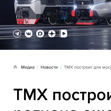
Медиа
/
Новости
/
ТМХ построит для мос
ТМХ построи