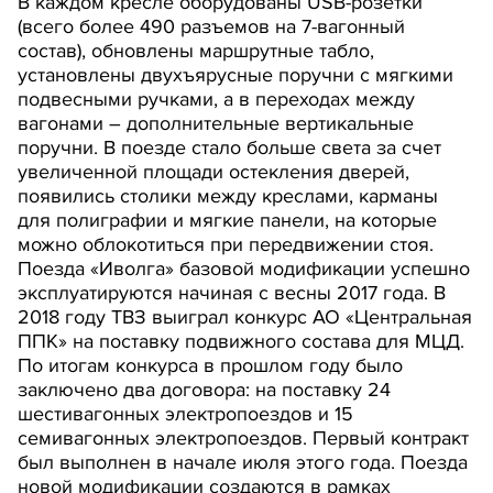
В каждом кресле оборудованы USB-розетки
(всего более 490 разъемов на 7-вагонный
состав), обновлены маршрутные табло,
установлены двухъярусные поручни с мягкими
подвесными ручками, а в переходах между
вагонами – дополнительные вертикальные
поручни. В поезде стало больше света за счет
увеличенной площади остекления дверей,
появились столики между креслами, карманы
для полиграфии и мягкие панели, на которые
можно облокотиться при передвижении стоя.
Поезда «Иволга» базовой модификации успешно
эксплуатируются начиная с весны 2017 года. В
2018 году ТВЗ выиграл конкурс АО «Центральная
ППК» на поставку подвижного состава для МЦД.
По итогам конкурса в прошлом году было
заключено два договора: на поставку 24
шестивагонных электропоездов и 15
семивагонных электропоездов. Первый контракт
был выполнен в начале июля этого года. Поезда
новой модификации создаются в рамках