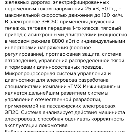
железных дорогах, электрифицированных
переменным током напряжения 25 кВ, 50 Гц., с
максимальной скоростью движения до 120 км/ч.
В электровозе 3ЭС5С применены двухосная
тележка, тяговая передача 1-го класса, тяговый
привод с асинхронными двигателями (мощностью
в часовом режиме 8800 кВт) с индивидуальными
инверторами напряжения (поосное
регулирование), противоюзная защита, система
автоведения, управления распределенной тягой
и тормозами длинносоставных поездов.
Микропроцессорная система управления и
диагностики для электровоза разработана
специалистами компании «ТМХ Инжиниринг» и
является дальнейшим развитием системы
управления отечественной разработки,
применяемой на пассажирских электровозах
ЭП20. Система анализирует действия машиниста
электровоза, способная оценивать корректность
эксплуатации локомотива.
Кабина электровоза соответствует современным