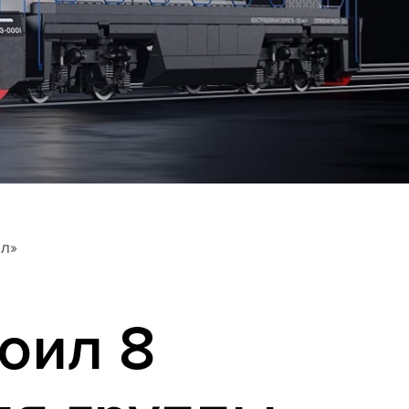
йл»
оил 8