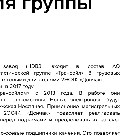
ля группы
ный завод (НЭВЗ, входит в состав АО
огистической группе «Трансойл» 8 грузовых
и тяговыми двигателями 2ЭС4К «Дончак».
н в 2017 году.
«Трансойлом» с 2013 года. В работе они
ные локомотивы. Новые электровозы будут
ужская-Нефтяная. Применение магистральных
а 2ЭС4К «Дончак» позволяет реализовать
перед подъёмами и преодолевать их за счёт
о-осевые подшипники качения. Это позволяет