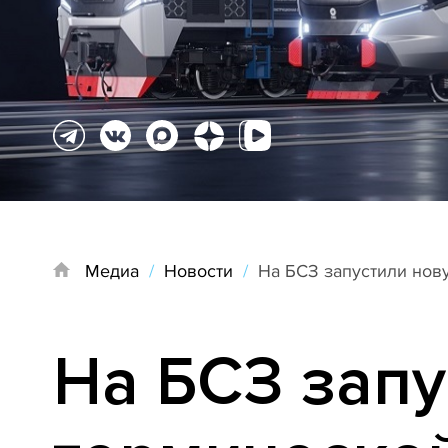
Медиа
/
Новости
/
На БСЗ запустили нов
На БСЗ зап