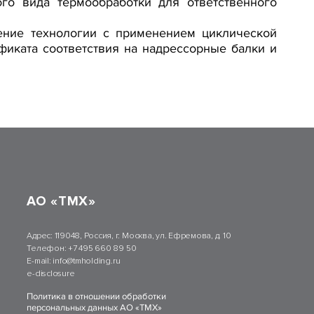
го вида термообработки для ответственного
ение технологии с применением циклической
фиката соответствия на надрессорные балки и
АО «ТМХ»
Адрес:
119048, Россия, г. Москва, ул. Ефремова, д. 10
Телефон:
+7 495 660 89 50
E-mail:
info@tmholding.ru
e-disclosure
Политика в отношении обработки
персональных данных АО «ТМХ»