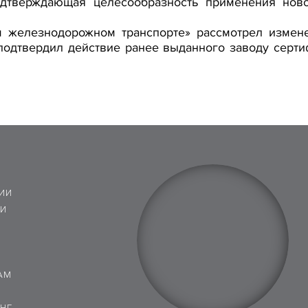
одтверждающая целесообразность применения ново
 железнодорожном транспорте» рассмотрел измен
подтвердил действие ранее выданного заводу серти
ИИ
 И
АМ