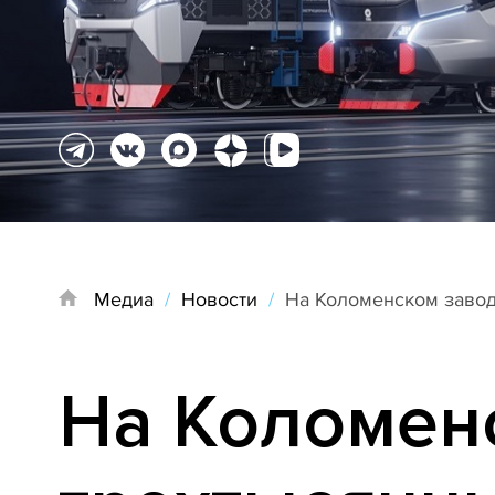
Медиа
/
Новости
/
На Коломенском завод
На Коломен