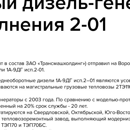
ый дизель-ген
лнения 2-01
ит в состав ЗАО «Трансмашхолдинг») отправил на Во
ли 1А-9ДГ исп.2-01.
еднеоборотные дизели 1А-9ДГ исп.2–01 являются ус
иваются на магистральные грузовые тепловозы 2ТЭ11
енераторы с 2003 года. По сравнению с моделью-про
енный на 20% срок службы - 20 лет.
атируются на Свердловской, Октябрьской, Юго-Вост
й тепловозоремонтный завод, выполняющий модерниз
в ТЭП70 и ТЭП70БС.