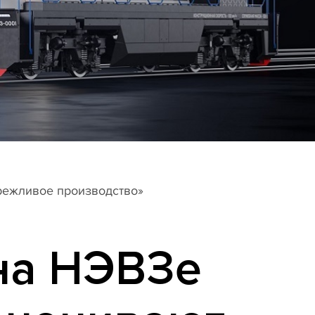
режливое производство»
на НЭВЗе