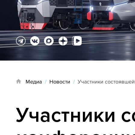
Медиа
/
Новости
/
Участники состоявшей
Участники 