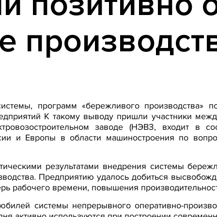
и позитивно 
е производст
истемы, программ «бережливого производства» по
едприятий К такому выводу пришли участники межд
ктровозостроительном заводе (НЭВЗ, входит в со
сии и Европы в области машиностроения по вопр
тическими результатами внедрения системы береж
зводства. Предприятию удалось добиться высвобож
рь рабочего времени, повышения производительност
юбилей системы непрерывного оперативно-производ
ня активно используются при построении современн