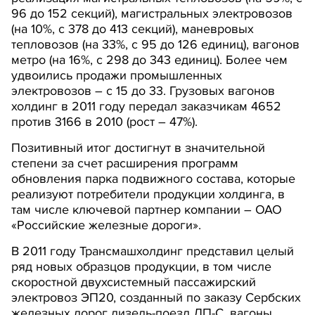
96 до 152 секций), магистральных электровозов
(на 10%, с 378 до 413 секций), маневровых
тепловозов (на 33%, с 95 до 126 единиц), вагонов
метро (на 16%, с 298 до 343 единиц). Более чем
удвоились продажи промышленных
электровозов – с 15 до 33. Грузовых вагонов
холдинг в 2011 году передал заказчикам 4652
против 3166 в 2010 (рост – 47%).
Позитивный итог достигнут в значительной
степени за счет расширения программ
обновления парка подвижного состава, которые
реализуют потребители продукции холдинга, в
там числе ключевой партнер компании – ОАО
«Российские железные дороги».
В 2011 году Трансмашхолдинг представил целый
ряд новых образцов продукции, в том числе
скоростной двухсистемный пассажирский
электровоз ЭП20, созданный по заказу Сербских
железных дорог дизель-поезд ДП-С, вагоны