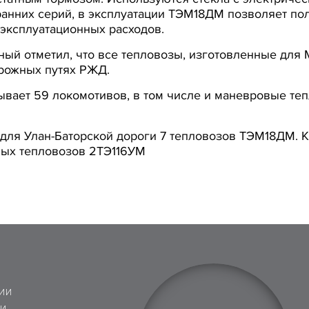
анних серий, в эксплуатации ТЭМ18ДМ позволяет по
х эксплуатационных расходов.
й отметил, что все тепловозы, изготовленные для М
рожных путях РЖД.
ывает 59 локомотивов, в том числе и маневровые т
т для Улан-Баторской дороги 7 тепловозов ТЭМ18ДМ. 
вых тепловозов 2ТЭ116УМ
ИИ
 И