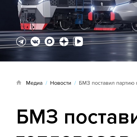
Медиа
/
Новости
/
БМЗ поставил партию 
БМЗ постав