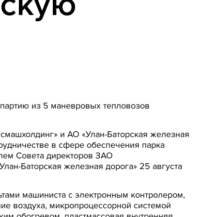
рскую
 партию из 5 маневровых тепловозов
нсмашхолдинг» и АО «Улан-Баторская железная
трудничестве в сфере обеспечения парка
лем Совета директоров ЗАО
лан-Баторская железная дорога» 25 августа
ьтами машиниста с электронным контролером,
ние воздуха, микропроцессорной системой
ским обогревом, пластмассовая внутренняя