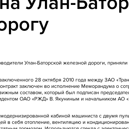
на Улан-Бато
орогу
водители Улан-Баторской железной дороги, приняли
 заключенного 28 октября 2010 года между ЗАО «Тра
Контракт заключен во исполнение Меморандума о со
жным составом, который был подписан председате
дентом ОАО «РЖД» В. Якуниным и начальником АО «У
 модернизированной кабиной машиниста с двумя пул
ей в себя отопление, вентиляцию и кондиционирова
статным тормозом. Используются стекла с электриче