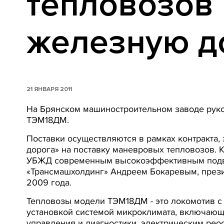
тепловозов 
железную д
21 ЯНВАРЯ 2011
На Брянском машиностроительном заводе руко
ТЭМ18ДМ.
Поставки осуществляются в рамках контракта,
дорога» на поставку маневровых тепловозов. 
УБЖД современным высокоэффективным подви
«Трансмашхолдинг» Андреем Бокаревым, прези
2009 года.
Тепловозы модели ТЭМ18ДМ - это локомотив с
установкой системой микроклимата, включающ
управления и диагностики, электрическим рео