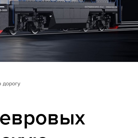
ю дорогу
невровых