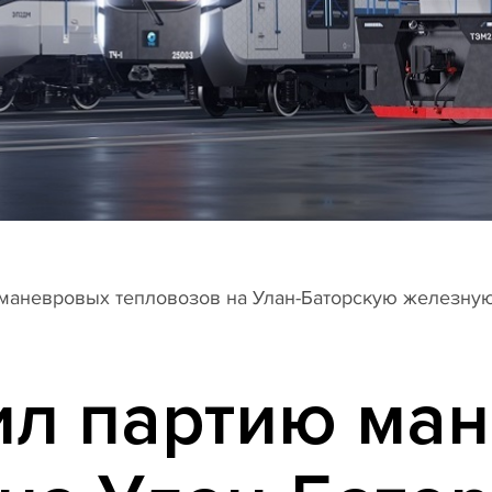
маневровых тепловозов на Улан-Баторскую железну
ил партию ма