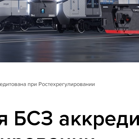
едитована при Ростехрегулировании
я БСЗ аккреди