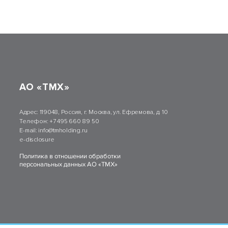
АО «ТМХ»
Адрес:
119048, Россия, г. Москва, ул. Ефремова, д. 10
Телефон:
+7 495 660 89 50
E-mail:
info@tmholding.ru
e-disclosure
Политика в отношении обработки
персональных данных АО «ТМХ»