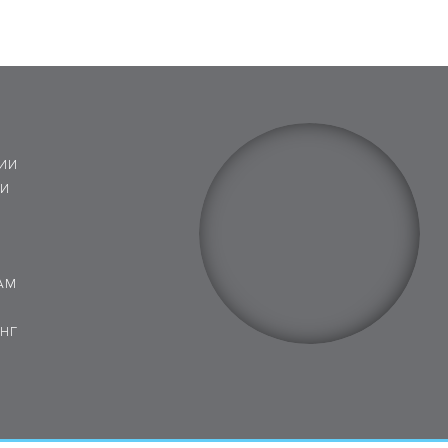
ИИ
 И
АМ
НГ