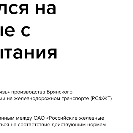
лся на
е с
ытания
язь» производства Брянского
ции на железнодорожном транспорте (РСФЖТ)
ованным между ОАО «Российские железные
ться на соответствие действующим нормам