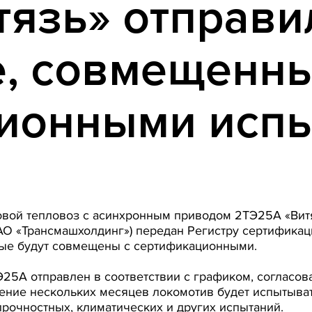
язь» отправи
, совмещенны
ионными исп
зовой тепловоз с асинхронным приводом 2ТЭ25А «Вит
ЗАО «Трансмашхолдинг») передан Регистру сертифика
рые будут совмещены с сертификационными.
25А отправлен в соответствии с графиком, соглас
чение нескольких месяцев локомотив будет испытыва
прочностных, климатических и других испытаний.