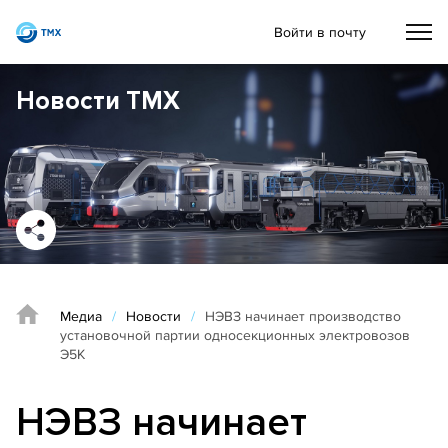
Войти в почту
Новости ТМХ
Медиа
/
Новости
/
НЭВЗ начинает производство
установочной партии односекционных электровозов
Э5К
НЭВЗ начинает