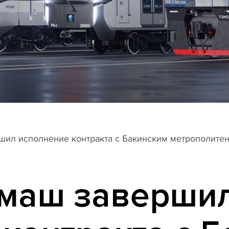
ил исполнение контракта с Бакинским метрополите
маш заверши