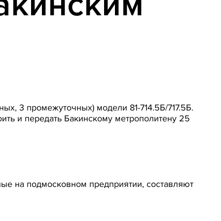
Бакинским
ых, 3 промежуточных) модели 81-714.5Б/717.5Б.
оить и передать Бакинскому метрополитену 25
ные на подмосковном предприятии, составляют