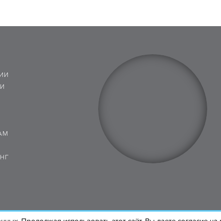
ИИ
 И
АМ
НГ