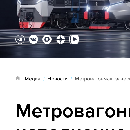
Медиа
/
Новости
/
Метровагонмаш заверш
Метровагон