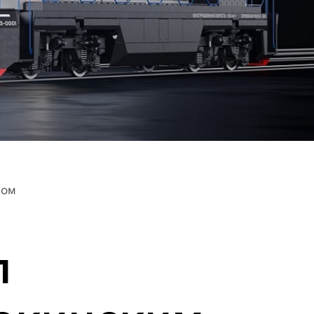
ном
л