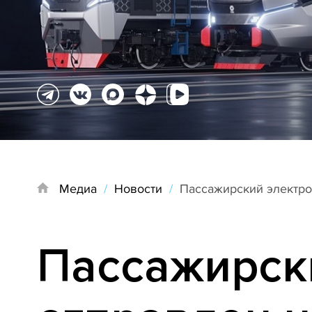
Медиа
/
Новости
/
Пассажирский электро
Пассажирск