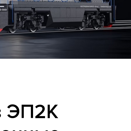
я
з ЭП2К