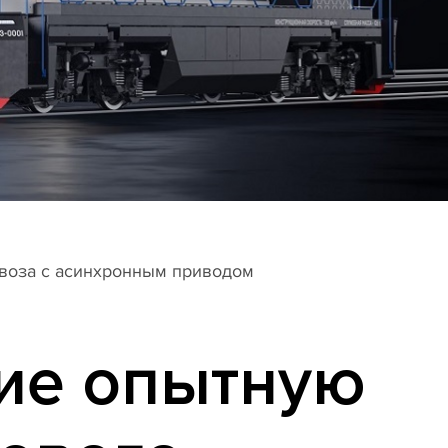
овоза с асинхронным приводом
ие опытную