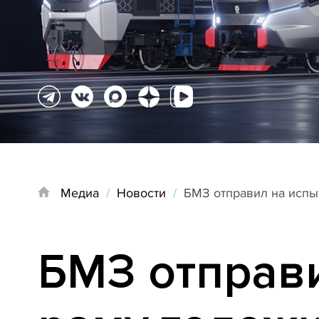
Медиа
/
Новости
/
БМЗ отправил на испы
БМЗ отправ