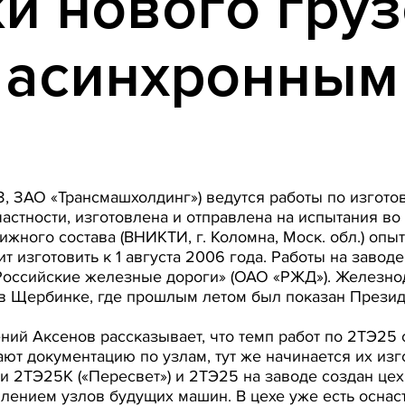
и нового гру
с асинхронным
, ЗАО «Трансмашхолдинг») ведутся работы по изгото
астности, изготовлена и отправлена на испытания во
ижного состава (ВНИКТИ, г. Коломна, Моск. обл.) опы
 изготовить к 1 августа 2006 года. Работы на заводе
Российские железные дороги» (ОАО «РЖД»). Железн
в Щербинке, где прошлым летом был показан Прези
ний Аксенов рассказывает, что темп работ по 2ТЭ25
ют документацию по узлам, тут же начинается их изг
 2ТЭ25К («Пересвет») и 2ТЭ25 на заводе создан це
лением узлов будущих машин. В цехе уже есть оснас