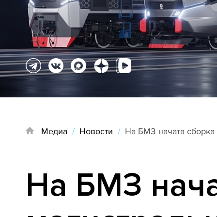
Медиа
/
Новости
/
На БМЗ начата сборка
На БМЗ нача