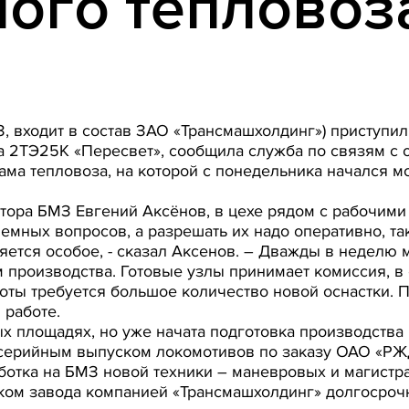
ного тепловоз
 входит в состав ЗАО «Трансмашхолдинг») приступил
а 2ТЭ25К «Пересвет», сообщила служба по связям с
ама тепловоза, на которой с понедельника начался м
тора БМЗ Евгений Аксёнов, в цехе рядом с рабочими 
мных вопросов, а разрешать их надо оперативно, та
ляется особое, - сказал Аксенов. – Дважды в неделю
 производства. Готовые узлы принимает комиссия, в 
боты требуется большое количество новой оснастки.
 работе.
х площадях, но уже начата подготовка производства
 серийным выпуском локомотивов по заказу ОАО «РЖ
ботка на БМЗ новой техники – маневровых и магистра
ом завода компанией «Трансмашхолдинг» долгосрочн