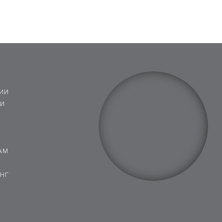
ИИ
 И
АМ
НГ