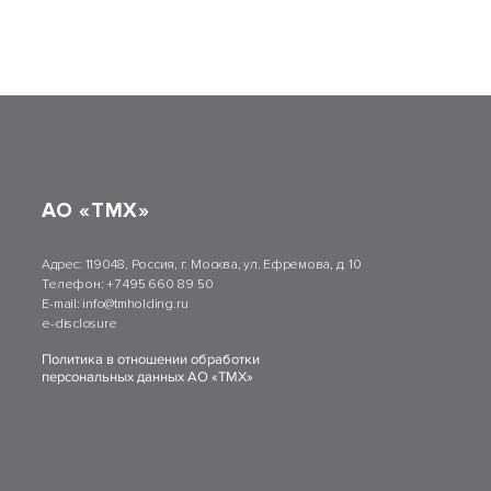
АО «ТМХ»
Адрес:
119048, Россия, г. Москва, ул. Ефремова, д. 10
Телефон:
+7 495 660 89 50
E-mail:
info@tmholding.ru
e-disclosure
Политика в отношении обработки
персональных данных АО «ТМХ»