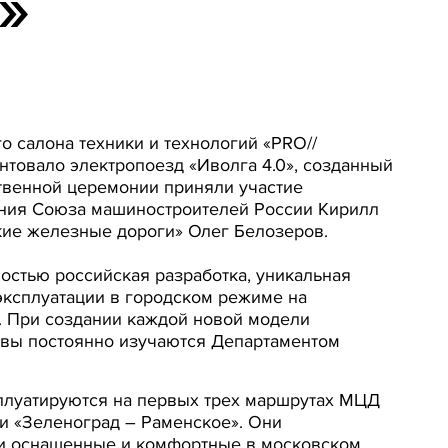
»
 салона техники и технологий «PRO//
товало электропоезд «Иволга 4.0», созданный
твенной церемонии приняли участие
ния Союза машиностроителей России Кирилл
кие железные дороги» Олег Белозеров.
остью российская разработка, уникальная
эксплуатации в городском режиме на
. При создании каждой новой модели
ывы постоянно изучаются Департаментом
ксплуатируются на первых трех маршрутах МЦД
 и «Зеленоград – Раменское». Они
ки оснащенные и комфортные в московском