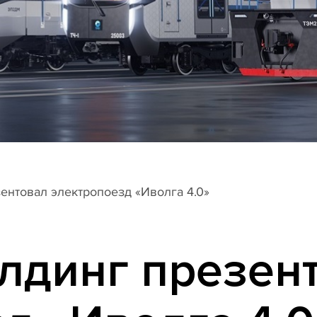
ентовал электропоезд «Иволга 4.0»
лдинг презен