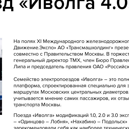
д «Иволга 4.0
На полях XI Международного железнодорожного
Движение.Экспо» АО «Трансмашхолдинг» презен
совместно с Правительством Москвы. В торжес
генеральный директор ТМХ, член Бюро Правле
Липа и председатель правления ОАО «Российс
Семейство электропоездов «Иволга» – это полн
платформа, спроектированная специально для 
маршрутах Московских центральных диаметров
учитывается мнение самих пассажиров, их отз
транспорта Москвы.
Поезда «Иволга» модификаций 1.0, 2.0 и 3.0 э
– «Одинцово – Лобня», «Нахабино – Подольск»
зарекомендовали себя как наиболее техничес