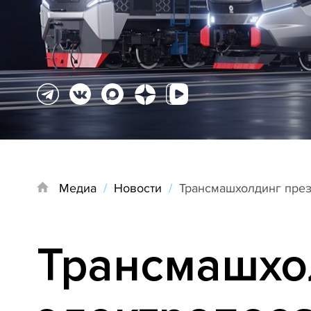
Медиа
/
Новости
/
Трансмашхолдинг през
Трансмашхо