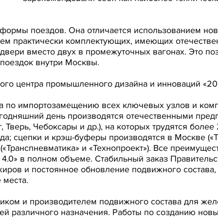
атформы поездов. Она отличается использованием но
ием практически комплектующих, имеющих отечестве
двери вместо двух в промежуточных вагонах. Это поз
 поездок внутри Москвы.
ного центра промышленного дизайна и инноваций «20
а по импортозамещению всех ключевых узлов и комп
егодняшний день производятся отечественными пред
 Тверь, Чебоксары и др.), на которых трудятся более
а; сцепки и крэш-буферы производятся в Москве («Тр
«Транспневматика» и «Технопроект»). Все преимущес
4.0» в полном объеме. Стабильный заказ Правительс
иров и постоянное обновление подвижного состава, 
 места.
иком и производителем подвижного состава для жел
лей различного назначения. Работы по созданию нов