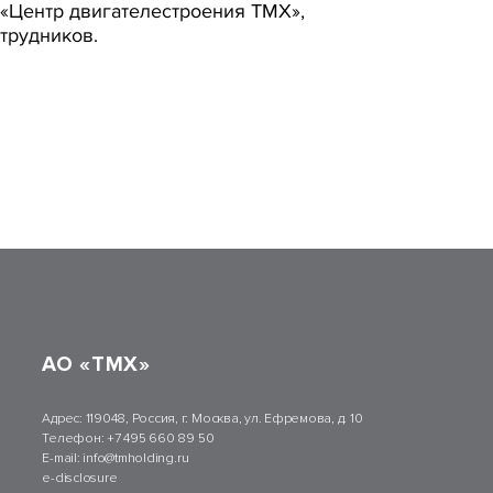
«Центр двигателестроения ТМХ»,
трудников.
АО «ТМХ»
Адрес:
119048, Россия, г. Москва, ул. Ефремова, д. 10
Телефон:
+7 495 660 89 50
E-mail:
info@tmholding.ru
e-disclosure