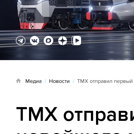
Медиа
/
Новости
/
ТМХ отправил первый 
ТМХ отправ