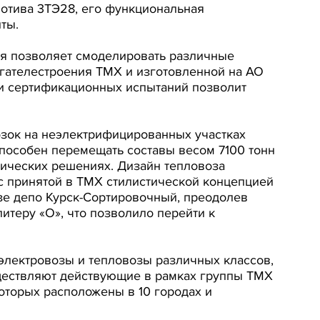
мотива 3ТЭ28, его функциональная
ты.
рая позволяет смоделировать различные
гателестроения ТМХ и изготовленной на АО
 и сертификационных испытаний позволит
зок на неэлектрифицированных участках
способен перемещать составы весом 7100 тонн
нических решениях. Дизайн тепловоза
с принятой в ТМХ стилистической концепцией
зе депо Курск-Сортировочный, преодолев
итеру «О», что позволило перейти к
лектровозы и тепловозы различных классов,
уществляют действующие в рамках группы ТМХ
торых расположены в 10 городах и