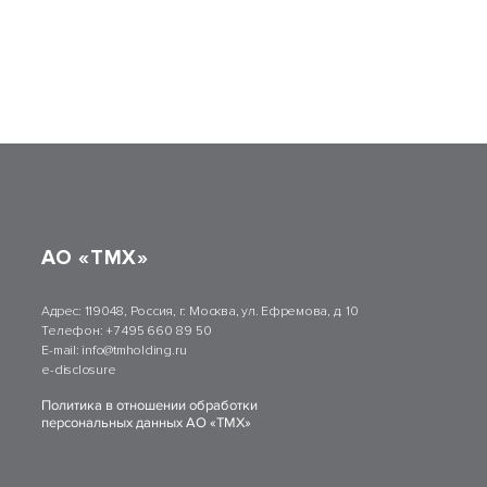
АО «ТМХ»
Адрес:
119048, Россия, г. Москва, ул. Ефремова, д. 10
Телефон:
+7 495 660 89 50
E-mail:
info@tmholding.ru
e-disclosure
Политика в отношении обработки
персональных данных АО «ТМХ»