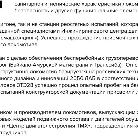
санитарно-гигиенические характеристики локо
безопасность и другие функциональные элемен
игоне, так и на станции реостатных испытаний, кото
озданной специалистами Инжинирингового центра дви
рансмашхолдинг»). Успешное прохождение приемочных
го локомотива.
ан с целью обеспечения бесперебойных грузоперево
ог (Байкало-Амурской магистрали и Транссиба). Он 
структивно локомотив базируется на российских тех
ого дизайна и инноваций 2050.ЛАБ в соответствии 
епловоз 3ТЭ28 успешно прошел опытный пробег на ба
испытаний конструкторской документации присвоили л
иком и производителем локомотивов, выпускающим э
 новых моделей подвижного состава и двигателей ос
 «Центр двигателестроения ТМХ», подразделения ко
трудников.