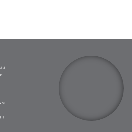
ИИ
 И
АМ
НГ