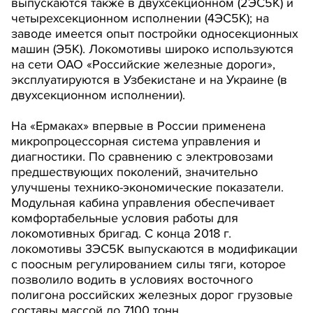
выпускаются также в двухсекционном (2ЭС5К) и
четырехсекционном исполнении (4ЭС5К); на
заводе имеется опыт постройки односекционных
машин (Э5К). Локомотивы широко используются
на сети ОАО «Российские железные дороги»,
эксплуатируются в Узбекистане и на Украине (в
двухсекционном исполнении).
На «Ермаках» впервые в России применена
микропроцессорная система управления и
диагностики. По сравнению с электровозами
предшествующих поколений, значительно
улучшены технико-экономические показатели.
Модульная кабина управления обеспечивает
комфортабельные условия работы для
локомотивных бригад. С конца 2018 г.
локомотивы 3ЭС5К выпускаются в модификации
с поосным регулированием силы тяги, которое
позволило водить в условиях восточного
полигона российских железных дорог грузовые
составы массой до 7100 тонн.