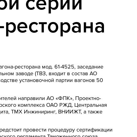
ой серии
-ресторана
гона-ресторана мод. 61-4525, заседание
ьном заводе (ТВЗ, входит в состав АО
водстве установочной партии вагонов 50
вителей направили АО «ФПК», Проектно-
ирского комплекса ОАО РЖД, Центральная
ита, ТМХ Инжиниринг, ВНИИЖТ, а также
предстоит провести процедуру сертификации
еского регламента Таможенного союза.