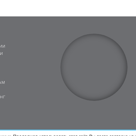
ИИ
 И
АМ
НГ