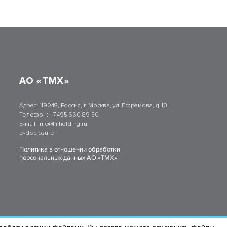
АО «ТМХ»
Адрес:
119048, Россия, г. Москва, ул. Ефремова, д. 10
Телефон:
+7 495 660 89 50
E-mail:
info@tmholding.ru
e-disclosure
Политика в отношении обработки
персональных данных АО «ТМХ»