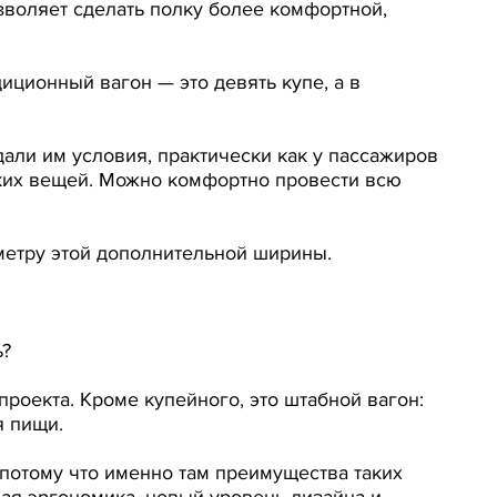
зволяет сделать полку более комфортной,
иционный вагон — это девять купе, а в
дали им условия, практически как у пассажиров
лких вещей. Можно комфортно провести всю
метру этой дополнительной ширины.
ь?
роекта. Кроме купейного, это штабной вагон:
я пищи.
потому что именно там преимущества таких
ая эргономика, новый уровень дизайна и