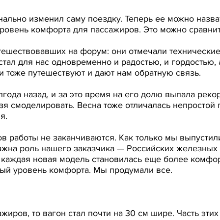
инально изменил саму поездку. Теперь ее можно назв
ровень комфорта для пассажиров. Это можно сравнит
утешествовавших на форум: они отмечали технически
 стал для нас одновременно и радостью, и гордостью,
и тоже путешествуют и дают нам обратную связь.
олгода назад, и за это время на его долю выпала рек
ьзя смоделировать. Весна тоже отличалась непростой 
я.
в работы не заканчиваются. Как только мы выпустил
важна роль нашего заказчика — Российских железных
ы каждая новая модель становилась еще более комфор
вый уровень комфорта. Мы продумали все.
иров, то вагон стал почти на 30 см шире. Часть этих