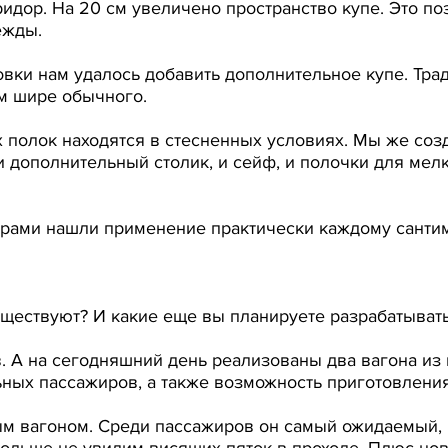
идор. На 20 см увеличено пространство купе. Это по
ежды.
вки нам удалось добавить дополнительное купе. Трад
см шире обычного.
 полок находятся в стесненных условиях. Мы же соз
и дополнительный столик, и сейф, и полочки для ме
торами нашли применение практически каждому санти
уществуют? И какие еще вы планируете разрабатыват
 А на сегодняшний день реализованы два вагона из п
ных пассажиров, а также возможность приготовлени
ым вагоном. Среди пассажиров он самый ожидаемый, 
ольше не увидим висящих пяток в проходе. Плюс нов