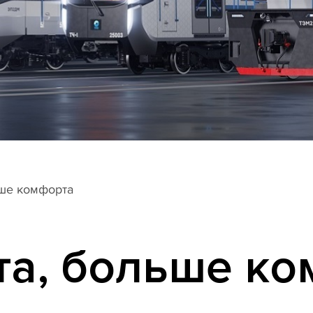
ьше комфорта
та, больше к