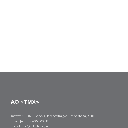
АО «ТМХ»
Адрес:
119048, Россия, г. Москва, ул. Ефремова, д. 10
Телефон:
+7 495 660 89 50
E-mail:
info@tmholding.ru