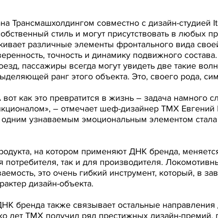
 Трансмашхолдингом совместно с дизайн-студией Itald
обственный стиль и могут присутствовать в любых пр
ркивает различные элементы фронтального вида свое
еренность, точность и динамику подвижного состава
езд, пассажиры всегда могут увидеть две такие волн
выделяющей ранг этого объекта. Это, своего рода, си
 вот как это превратится в жизнь – задача намного с
нкционалом», – отмечает шеф-дизайнер ТМХ Евгений М
 одним узнаваемым эмоциональным элементом стала о
родукта, на котором применяют ДНК бренда, меняется
я потребителя, так и для производителя. Локомотивн
аемость, это очень гибкий инструмент, который, в за
рактер дизайн-объекта.
ДНК бренда также связывает остальные направления 
о лет ТМХ получил ряд престижных дизайн-премий, пр