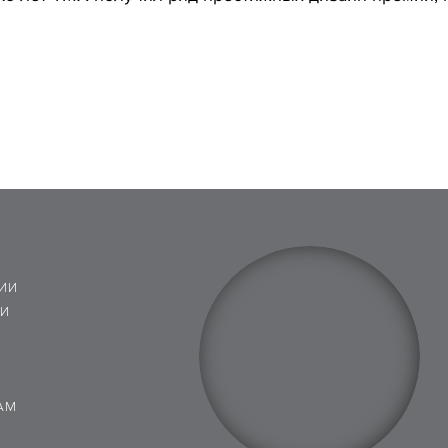
ИИ
 И
АМ