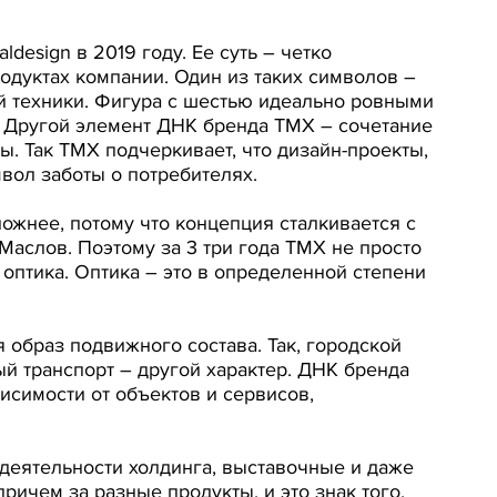
esign в 2019 году. Ее суть – четко
одуктах компании. Один из таких символов –
й техники. Фигура с шестью идеально ровными
. Другой элемент ДНК бренда ТМХ – сочетание
ы. Так ТМХ подчеркивает, что дизайн-проекты,
мвол заботы о потребителях.
ложнее, потому что концепция сталкивается с
аслов. Поэтому за 3 три года ТМХ не просто
птика. Оптика – это в определенной степени
 образ подвижного состава. Так, городской
ый транспорт – другой характер. ДНК бренда
висимости от объектов и сервисов,
деятельности холдинга, выставочные и даже
ичем за разные продукты, и это знак того,