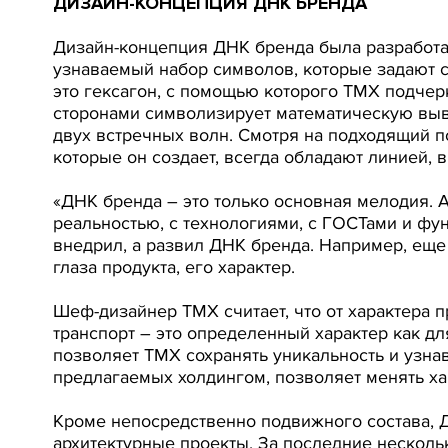
ДИЗАЙН-КОНЦЕПЦИЯ ДНК БРЕНДА
Дизайн-концепция ДНК бренда была разработана
узнаваемый набор символов, которые задают с
это гексагон, с помощью которого ТМХ подче
сторонами символизирует математическую выв
двух встречных волн. Смотря на подходящий по
которые он создает, всегда обладают линией, 
«ДНК бренда – это только основная мелодия. А
реальностью, с технологиями, с ГОСТами и фу
внедрил, а развил ДНК бренда. Например, еще
глаза продукта, его характер.
Шеф-дизайнер ТМХ считает, что от характера п
транспорт – это определенный характер как дл
позволяет ТМХ сохранять уникальность и узнав
предлагаемых холдингом, позволяет менять ха
Кроме непосредственно подвижного состава, 
архитектурные проекты. За последние нескольк