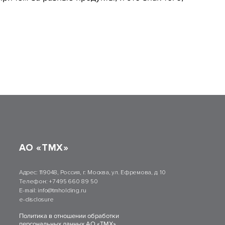
АО «ТМХ»
Адрес:
119048, Россия, г. Москва, ул. Ефремова, д. 10
Телефон:
+7 495 660 89 50
E-mail:
info@tmholding.ru
e-disclosure
Политика в отношении обработки
персональных данных АО «ТМХ»