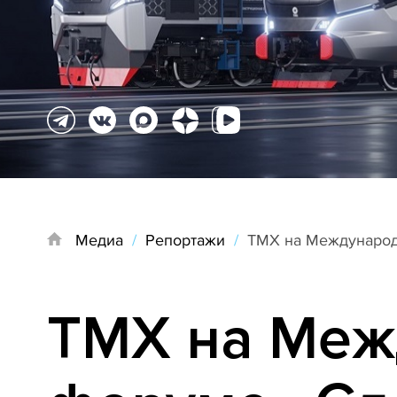
Медиа
/
Репортажи
/
ТМХ на Международ
ТМХ на Меж